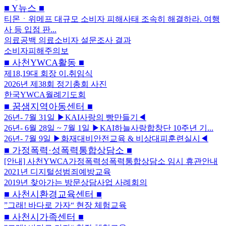
■ Y뉴스 ■
티몬ㆍ위메프 대규모 소비자 피해사태 조속히 해결하라. 여행
사 등 입점 판...
의료공백 의료소비자 설문조사 결과
소비자피해주의보
■ 사천YWCA활동 ■
제18,19대 회장 이.취임식
2026년 제38회 정기총회 사진
한국YWCA월례기도회
■ 꿈샘지역아동센터 ■
26년- 7월 31일 ▶KAI사랑의 빵만들기◀
26년- 6월 28일 ~ 7월 1일 ▶KAI하늘사랑합창단 10주년 기...
26년- 7월 9일 ▶화재대비안전교육 & 비상대피훈련실시◀
■ 가정폭력·성폭력통합상담소 ■
[안내] 사천YWCA가정폭력성폭력통합상담소 임시 휴관안내
2021년 디지털성범죄예방교육
2019년 찾아가는 방문상담사업 사례회의
■ 사천시환경교육센터 ■
”그래! 바다로 가자“ 현장 체험교육
■ 사천시가족센터 ■