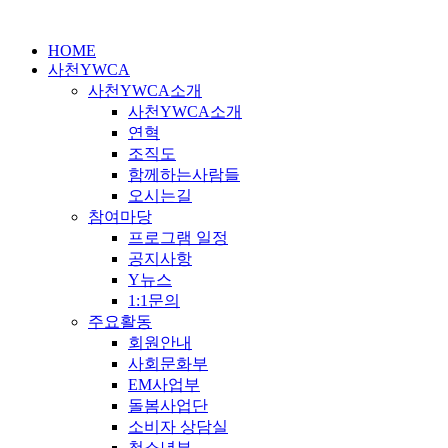
콘
텐
HOME
츠
사천YWCA
로
사천YWCA소개
건
사천YWCA소개
너
연혁
뛰
조직도
기
함께하는사람들
오시는길
참여마당
프로그램 일정
공지사항
Y뉴스
1:1문의
주요활동
회원안내
사회문화부
EM사업부
돌봄사업단
소비자 상담실
청소년부