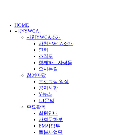
HOME
사천YWCA
사천YWCA소개
사천YWCA소개
연혁
조직도
함께하는사람들
오시는길
참여마당
프로그램 일정
공지사항
Y뉴스
1:1문의
주요활동
회원안내
사회문화부
EM사업부
돌봄사업단